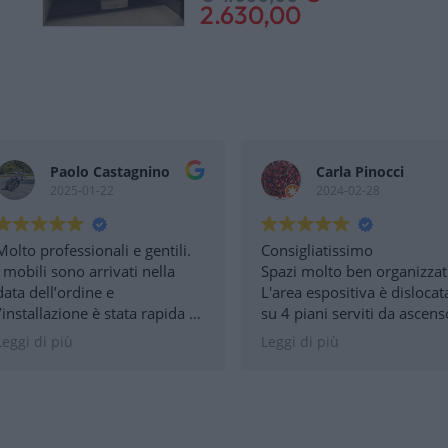
2.630,00
HOME
Paolo Castagnino
Carla Pinocci
2025-01-22
2024-02-28
AZIENDA
Molto professionali e gentili.
Consigliatissimo
CATALOGHI
I mobili sono arrivati nella
Spazi molto ben organizzat
data dell’ordine e
L'area espositiva è dislocat
l’installazione è stata rapida e
su 4 piani serviti da ascen
OUTLET
perfetta senza nessun
interno.
Leggi di più
Leggi di più
intoppo.
Personale disponibile e
Consigliatissimo
competente.
Parcheggi esterni dedicati .
SERVIZI
Nessuna barriera
architettonica