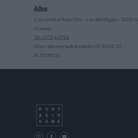
Alba
C.so Unità d’Italia 59A – Località Biglini – 12051 A
(Cuneo)
Tel. 0173 441726
Orari: dal martedì al sabato 09.30/12.30 –
14.30/19.00