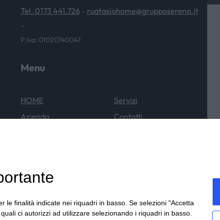
Tel. 0173 441.726
ruatasiohome@grupposereno.it
–
–
P.Iva: 01020740047
Menu
HOME
Servizi
Azienda
Contatti
Cataloghi
News & Eventi
Outlet
portante
r le finalità indicate nei riquadri in basso. Se selezioni "Accetta
i quali ci autorizzi ad utilizzare selezionando i riquadri in basso.