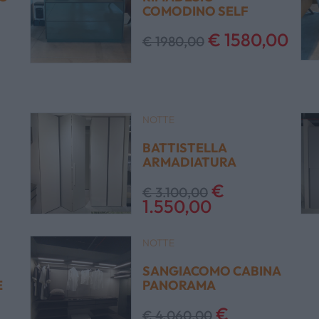
COMODINO SELF
€ 1580,00
€ 1980,00
NOTTE
BATTISTELLA
ARMADIATURA
€
€ 3.100,00
1.550,00
NOTTE
SANGIACOMO CABINA
E
PANORAMA
€
€ 4.060,00