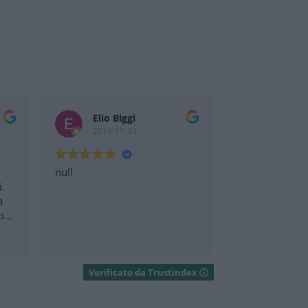
Elio Biggi
2019-11-23
null
i.
a
sore
Verificato da Trustindex