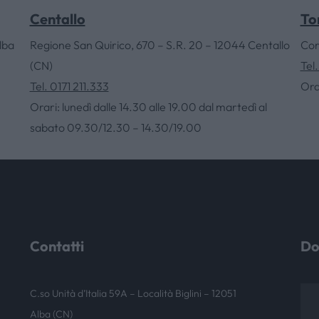
CONTATTI
Centallo
To
lba
Regione San Quirico, 670 – S.R. 20 – 12044 Centallo
Cor
NEWS & EVENTI
(CN)
Tel
Tel. 0171 211.333
Ora
Orari: lunedì dalle 14.30 alle 19.00 dal martedì al
sabato 09.30/12.30 – 14.30/19.00
Contatti
Do
C.so Unità d’Italia 59A – Località Biglini – 12051
Alba (CN)