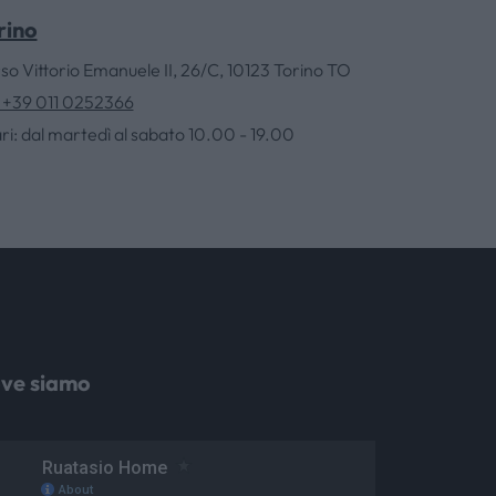
rino
so Vittorio Emanuele II, 26/C, 10123 Torino TO
. +39 011 0252366
ri: dal martedì al sabato 10.00 - 19.00
ve siamo