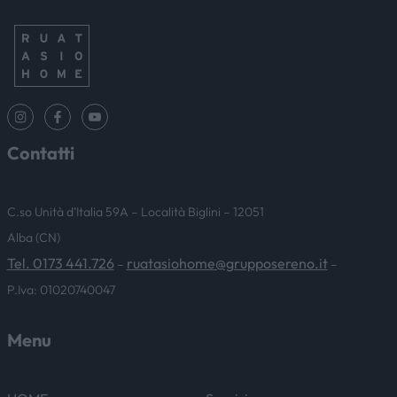
NEWS & EVENTI
Contatti
C.so Unità d’Italia 59A – Località Biglini – 12051
Alba (CN)
Tel. 0173 441.726
ruatasiohome@grupposereno.it
–
–
P.Iva: 01020740047
Menu