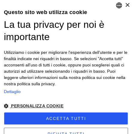
×
Questo sito web utilizza cookie
La tua privacy per noi è
ENGLISH
ITALIAN
importante
Utilizziamo i cookie per migliorare l'esperienza dell'utente e per le
finalità indicate nei riquadri in basso. Se selezioni "Accetta tutti"
acconsenti all'uso di tutti i cookie, oppure puoi sceglierei quali ci
autorizzi ad utilizzare selezionando i riquadri in basso. Puoi
leggere ulteriori informazioni sulla nostra politica sui cookie nella
nostra politica sulla privacy.
Dettaglio
PERSONALIZZA COOKIE
ACCETTA TUTTI
Privacy
Note
RUATASIO HOME 2024 - P. Iva: 01020740047 |
|
legali
Informativa cronotachigrafi
Sitemap
|
| Cookie
Sito