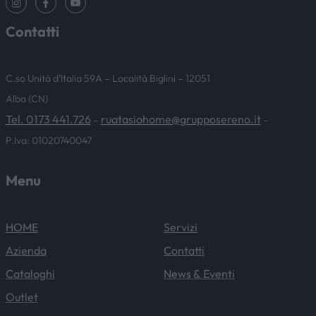
Contatti
C.so Unità d’Italia 59A – Località Biglini – 12051
Alba (CN)
Tel. 0173 441.726
ruatasiohome@grupposereno.it
–
–
P.Iva: 01020740047
Menu
HOME
Servizi
Azienda
Contatti
Cataloghi
News & Eventi
Outlet