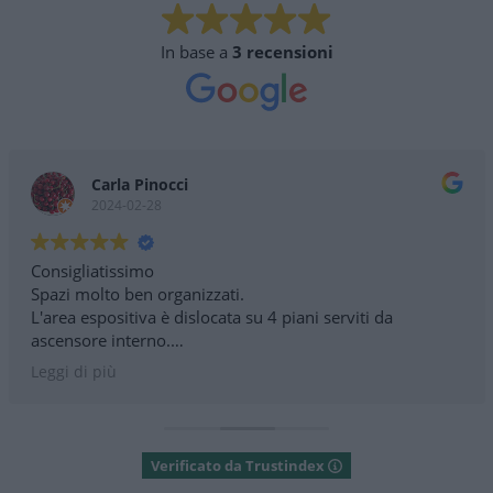
In base a
3 recensioni
Carla Pinocci
2024-02-28
Consigliatissimo
Spazi molto ben organizzati.
L'area espositiva è dislocata su 4 piani serviti da
ascensore interno.
Personale disponibile e competente.
Leggi di più
Parcheggi esterni dedicati .
Nessuna barriera architettonica
Verificato da Trustindex