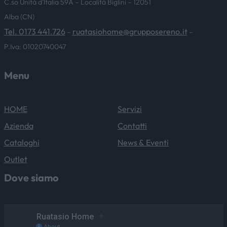
C.so Unità d’Italia 59A – Località Biglini – 12051
Alba (CN)
Tel. 0173 441.726
ruatasiohome@grupposereno.it
–
–
P.Iva: 01020740047
Menu
HOME
Servizi
Azienda
Contatti
Cataloghi
News & Eventi
Outlet
Dove siamo