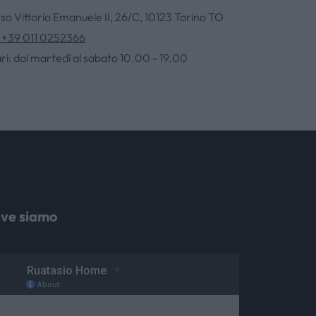
so Vittorio Emanuele II, 26/C, 10123 Torino TO
. +39 011 0252366
ri: dal martedì al sabato 10.00 - 19.00
ve siamo