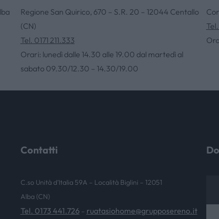
lba
Regione San Quirico, 670 – S.R. 20 – 12044 Centallo
Cor
(CN)
Tel
NEWS & EVENTI
Tel. 0171 211.333
Ora
Orari: lunedì dalle 14.30 alle 19.00 dal martedì al
sabato 09.30/12.30 – 14.30/19.00
Contatti
Do
C.so Unità d’Italia 59A – Località Biglini – 12051
Alba (CN)
Tel. 0173 441.726
ruatasiohome@grupposereno.it
–