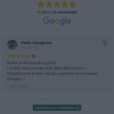
In base a
3 recensioni
aolo Castagnino
C
025-01-22
2
essionali e gentili.
Consiglia
ono arrivati nella data dell’ordine e
Spazi mol
zione è stata rapida e perfetta senza nessun
L'area esp
ascensore
tissimo
Personale
iù
Leggi di p
Parcheggi
Nessuna b
Verificato da Trustindex