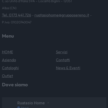
C.so Unità d’Italia 59A – Località Biglini – 12051
Alba (CN)
Tel. 0173 441.726
ruatasiohome@grupposereno.it
–
–
P.Iva: 01020740047
Menu
HOME
Servizi
Azienda
Contatti
Cataloghi
News & Eventi
Outlet
Dove siamo