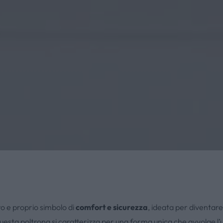
o e proprio simbolo di
comfort e sicurezza
, ideata per diventare
questa poltrona si caratterizza per una forma unica che avvolge l’u