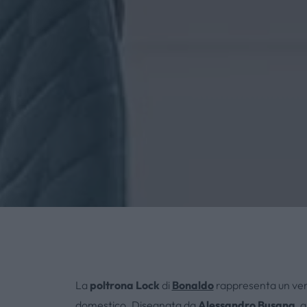
La
poltrona Lock
di
Bonaldo
rappresenta un ver
domestico. Disegnata da
Alessandro Busana
, 