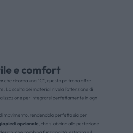
ile e comfort
te
che ricorda una “C”, questa poltrona offre
La scelta dei materiali rivela l’attenzione di
alizzazione per integrarsi perfettamente in ogni
à di movimento, rendendola perfetta sia per
iapiedi opzionale
, che si abbina alla perfezione
esign, che combina funzionalità, estetica e il