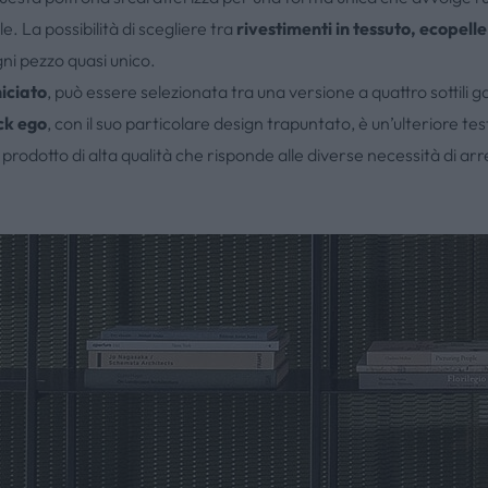
 La possibilità di scegliere tra
rivestimenti in tessuto, ecopelle
gni pezzo quasi unico.
iciato
, può essere selezionata tra una versione a quattro sottili
ck ego
, con il suo particolare design trapuntato, è un’ulteriore t
prodotto di alta qualità che risponde alle diverse necessità di ar
na Lock di Bonal
ente e comfort ga