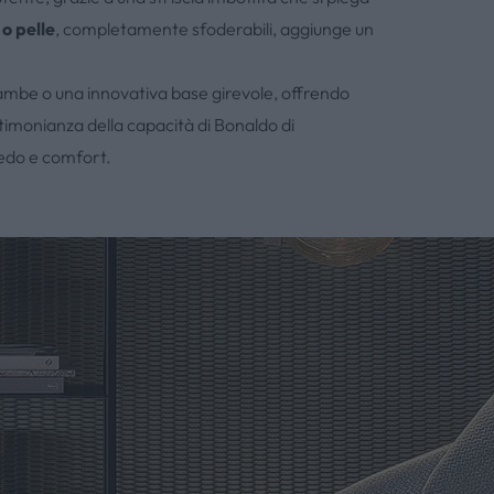
 o pelle
, completamente sfoderabili, aggiunge un
 gambe o una innovativa base girevole, offrendo
estimonianza della capacità di Bonaldo di
redo e comfort.
do: Design
rantito