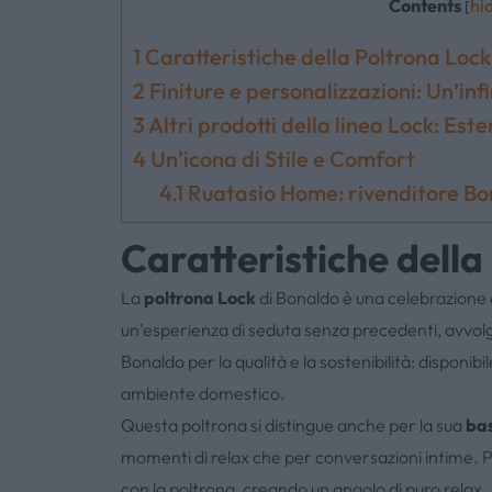
Contents
hi
[
1
Caratteristiche della Poltrona Lock 
2
Finiture e personalizzazioni: Un’infi
3
Altri prodotti della linea Lock: Es
4
Un’icona di Stile e Comfort
4.1
Ruatasio Home: rivenditore Bo
Caratteristiche della
La
poltrona Lock
di Bonaldo è una celebrazione d
un’esperienza di seduta senza precedenti, avvolge
Bonaldo per la qualità e la sostenibilità: disponibil
ambiente domestico.
Questa poltrona si distingue anche per la sua
bas
momenti di relax che per conversazioni intime. P
con la poltrona, creando un angolo di puro relax. 