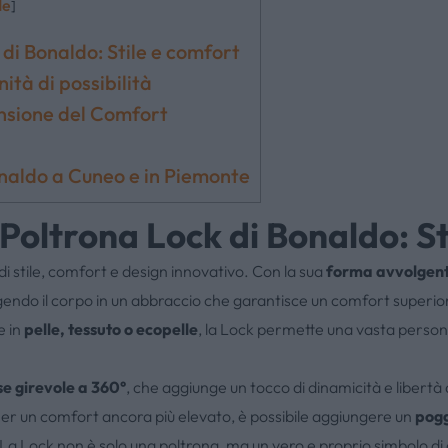
de
]
OUTLET
di Bonaldo: Stile e comfort
nità di possibilità
SERVIZI
tensione del Comfort
CONTATTI
naldo a Cuneo e in Piemonte
 Poltrona Lock di Bonaldo: St
NEWS & EVENTI
i stile, comfort e design innovativo. Con la sua
forma avvolgen
ndo il corpo in un abbraccio che garantisce un comfort superiore. 
e in
pelle, tessuto o ecopelle
, la Lock permette una vasta person
e girevole a 360°
, che aggiunge un tocco di dinamicità e libert
er un comfort ancora più elevato, è possibile aggiungere un
pogg
La Lock non è solo una poltrona, ma un vero e proprio simbolo di d