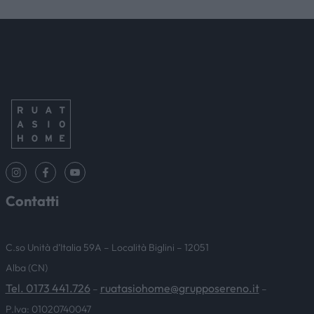
Contatti
C.so Unità d’Italia 59A – Località Biglini – 12051
Alba (CN)
Tel. 0173 441.726
ruatasiohome@grupposereno.it
–
–
P.Iva: 01020740047