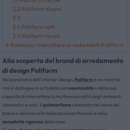
3.2
Poliform divani
3.3
3.4
Poliform letti
3.5
Poliform tavoli
4
Ruatasio: rivenditore arredamenti Poliform
Alla scoperta del brand di arredamento
di design Poliform
Nel panorama dell’interior-design,
Poliform
è un marchio
che si distingue in virtù della sua
essenzialità
e della sua
capacità di intercettare la multisensorialità degli ambienti
(domestici e non). Il
polimorfismo
celebrato nel nome del
brand si declina nella bellezza senza fronzoli e nella
semplicità rigorosa
delle linee.
Cucine
,
divani
,
letti
e tavoli sono soltanto alcuni dei