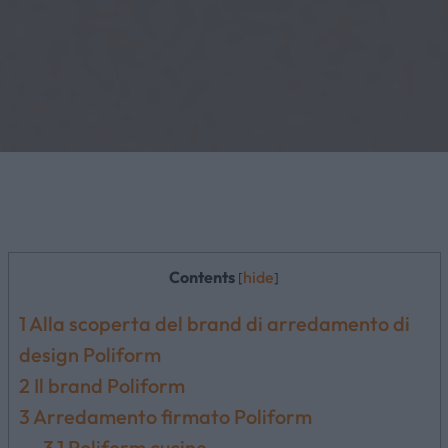
Contents
hide
[
]
1
Alla scoperta del brand di arredamento di
design Poliform
2
Il brand Poliform
3
Arredamento firmato Poliform
3.1
Poliform cucine