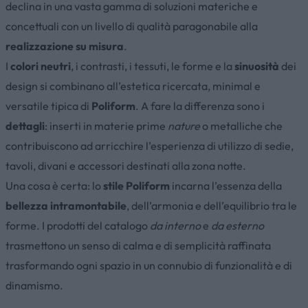
declina in una vasta gamma di soluzioni materiche e
concettuali con un livello di qualità paragonabile alla
realizzazione su misura
.
I
colori neutri
, i contrasti, i tessuti, le forme e la
sinuosità
dei
design si combinano all’estetica ricercata, minimal e
versatile tipica di
Poliform
. A fare la differenza sono i
dettagli
: inserti in materie prime
nature
o metalliche che
contribuiscono ad arricchire l’esperienza di utilizzo di sedie,
tavoli, divani e accessori destinati alla zona notte.
Una cosa è certa: lo
stile Poliform
incarna l’essenza della
bellezza intramontabile
, dell’armonia e dell’equilibrio tra le
forme. I prodotti del catalogo
da interno
e
da esterno
trasmettono un senso di calma e di semplicità raffinata
trasformando ogni spazio in un connubio di funzionalità e di
dinamismo.