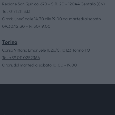
Regione San Quirico, 670 – S.R. 20 – 12044 Centallo (CN)
HOME
Tel. 0171 211.333
Orari: lunedì dalle 14.30 alle 19.00 dal martedì al sabato
09.30/12.30 – 14.30/19.00
AZIENDA
Torino
CATALOGHI
Corso Vittorio Emanuele II, 26/C, 10123 Torino TO
Tel. +39 011 0252366
OUTLET
Orari: dal martedì al sabato 10.00 - 19.00
SERVIZI
CONTATTI
NEWS & EVENTI