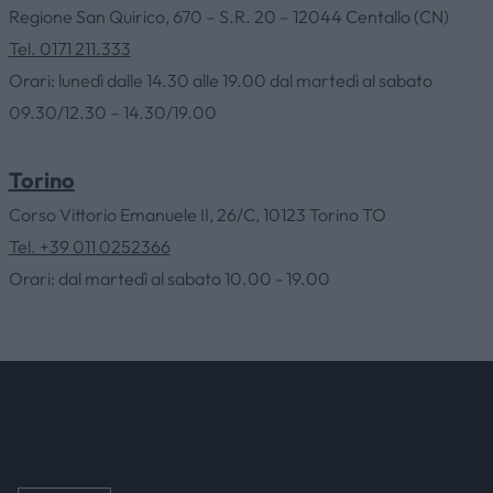
Regione San Quirico, 670 – S.R. 20 – 12044 Centallo (CN)
HOME
Tel. 0171 211.333
Orari: lunedì dalle 14.30 alle 19.00 dal martedì al sabato
09.30/12.30 – 14.30/19.00
AZIENDA
Torino
CATALOGHI
Corso Vittorio Emanuele II, 26/C, 10123 Torino TO
Tel. +39 011 0252366
OUTLET
Orari: dal martedì al sabato 10.00 - 19.00
SERVIZI
CONTATTI
NEWS & EVENTI