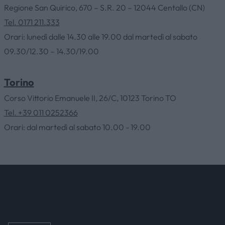
Regione San Quirico, 670 – S.R. 20 – 12044 Centallo (CN)
HOME
Tel. 0171 211.333
Orari: lunedì dalle 14.30 alle 19.00 dal martedì al sabato
09.30/12.30 – 14.30/19.00
AZIENDA
Torino
CATALOGHI
Corso Vittorio Emanuele II, 26/C, 10123 Torino TO
Tel. +39 011 0252366
OUTLET
Orari: dal martedì al sabato 10.00 - 19.00
SERVIZI
CONTATTI
NEWS & EVENTI