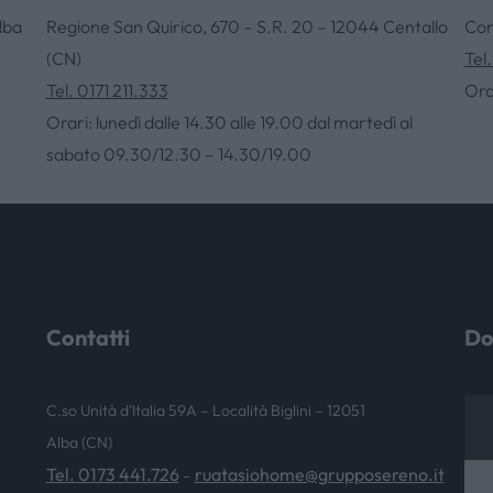
lba
Regione San Quirico, 670 – S.R. 20 – 12044 Centallo
Cor
(CN)
Tel
NEWS & EVENTI
Tel. 0171 211.333
Ora
Orari: lunedì dalle 14.30 alle 19.00 dal martedì al
sabato 09.30/12.30 – 14.30/19.00
Contatti
Do
C.so Unità d’Italia 59A – Località Biglini – 12051
Alba (CN)
Tel. 0173 441.726
ruatasiohome@grupposereno.it
–