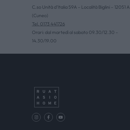
C.so Unità d’Italia 59A – Località Biglini – 12051 A
(Cuneo)
Tel. 0173 441726
Orari: dal martedì al sabato 09.30/12.30 –
14.30/19.00