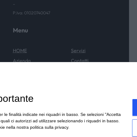
–
P.Iva: 01020740047
Menu
HOME
Servizi
Azienda
Contatti
Cataloghi
News & Eventi
Outlet
portante
r le finalità indicate nei riquadri in basso. Se selezioni "Accetta
i quali ci autorizzi ad utilizzare selezionando i riquadri in basso.
ie nella nostra politica sulla privacy.