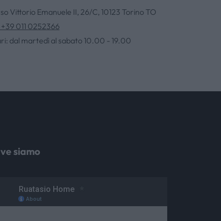
so Vittorio Emanuele II, 26/C, 10123 Torino TO
. +39 011 0252366
ri: dal martedì al sabato 10.00 - 19.00
ve siamo