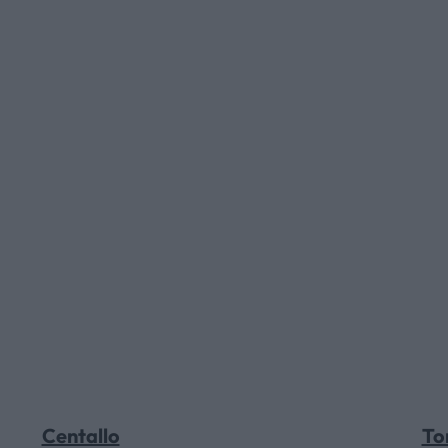
HOME
AZIENDA
CATALOGHI
OUTLET
SERVIZI
Centallo
To
CONTATTI