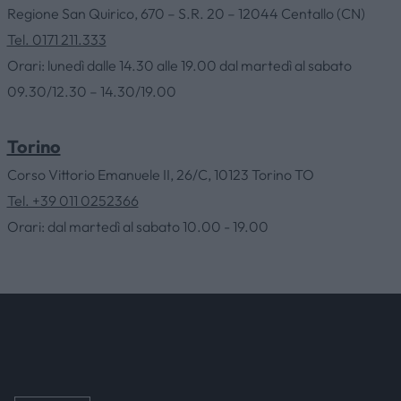
Regione San Quirico, 670 – S.R. 20 – 12044 Centallo (CN)
HOME
Tel. 0171 211.333
Orari: lunedì dalle 14.30 alle 19.00 dal martedì al sabato
09.30/12.30 – 14.30/19.00
AZIENDA
Torino
CATALOGHI
Corso Vittorio Emanuele II, 26/C, 10123 Torino TO
Tel. +39 011 0252366
OUTLET
Orari: dal martedì al sabato 10.00 - 19.00
SERVIZI
CONTATTI
NEWS & EVENTI