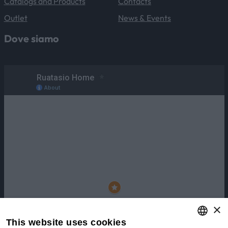
Catalogs and Products
Contacts
Outlet
News & Events
Dove siamo
×
This website uses cookies