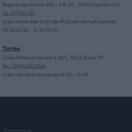
Regione San Quirico, 670 – S.R. 20 – 12044 Centallo (CN)
Tel. 0171 211.333
COMPANY
Orari: lunedì dalle 14.30 alle 19.00 dal martedì al sabato
09.30/12.30 – 14.30/19.00
CATALOGS AND PRODUCTS
Torino
OUTLET
Corso Vittorio Emanuele II, 26/C, 10123 Torino TO
Tel. +39 011 0252366
Orari: dal martedì al sabato 10.00 - 19.00
SERVICES
CONTACTS
NEWS & EVENTS