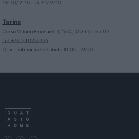
09.30/12.30 – 14.30/19.00
COMPANY
Torino
CATALOGS AND PRODUCTS
Corso Vittorio Emanuele II, 26/C, 10123 Torino TO
Tel. +39 011 0252366
OUTLET
Orari: dal martedì al sabato 10.00 - 19.00
SERVICES
CONTACTS
NEWS & EVENTS