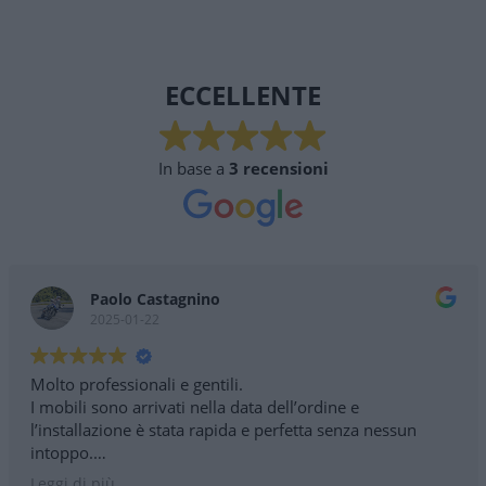
ECCELLENTE
In base a
3 recensioni
Paolo Castagnino
2025-01-22
Molto professionali e gentili.
I mobili sono arrivati nella data dell’ordine e
l’installazione è stata rapida e perfetta senza nessun
intoppo.
Consigliatissimo
Leggi di più