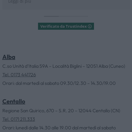
Leggi di più
Verificato da Trustindex
Alba
C.so Unità d’Italia 59A – Località Biglini – 12051 Alba (Cuneo)
COMPANY
Tel. 0173 441726
Orari: dal martedì al sabato 09.30/12.30 – 14.30/19.00
CATALOGS AND PRODUCTS
Centallo
OUTLET
Regione San Quirico, 670 – S.R. 20 – 12044 Centallo (CN)
Tel. 0171 211.333
Orari: lunedì dalle 14.30 alle 19.00 dal martedì al sabato
SERVICES