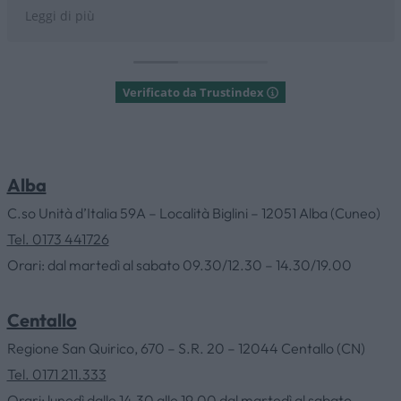
Consigliatissimo
Leggi di più
Verificato da Trustindex
Alba
HOME
C.so Unità d’Italia 59A – Località Biglini – 12051 Alba (Cuneo)
Tel. 0173 441726
Orari: dal martedì al sabato 09.30/12.30 – 14.30/19.00
AZIENDA
Centallo
CATALOGHI
Regione San Quirico, 670 – S.R. 20 – 12044 Centallo (CN)
Tel. 0171 211.333
OUTLET
Orari: lunedì dalle 14.30 alle 19.00 dal martedì al sabato