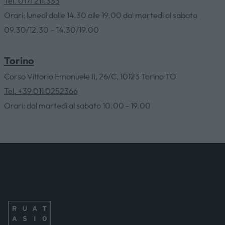
Tel. 0171 211.333
HOME
Orari: lunedì dalle 14.30 alle 19.00 dal martedì al sabato
09.30/12.30 – 14.30/19.00
AZIENDA
Torino
Corso Vittorio Emanuele II, 26/C, 10123 Torino TO
CATALOGHI
Tel. +39 011 0252366
Orari: dal martedì al sabato 10.00 - 19.00
OUTLET
SERVIZI
CONTATTI
NEWS & EVENTI