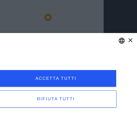
×
ENGLISH
ITALIAN
ACCETTA TUTTI
RIFIUTA TUTTI
etinet.it
 creato da: