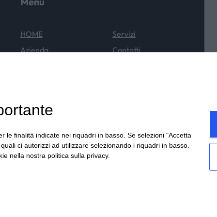
Menu
HOME
Servizi
Azienda
Contatti
Cataloghi
News & Eventi
Outlet
portante
r le finalità indicate nei riquadri in basso. Se selezioni "Accetta
i quali ci autorizzi ad utilizzare selezionando i riquadri in basso.
ie nella nostra politica sulla privacy.
cy
Note legali
Informativa cronotachigrafi
Sitemap
|
|
| Cookie
Sito