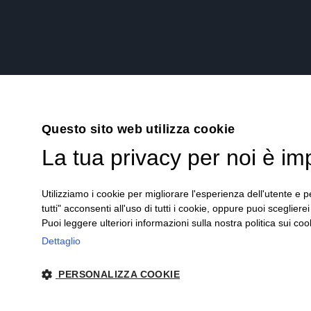
Questo sito web utilizza cookie
La tua privacy per noi è im
Utilizziamo i cookie per migliorare l'esperienza dell'utente e pe
tutti" acconsenti all'uso di tutti i cookie, oppure puoi scegliere
Puoi leggere ulteriori informazioni sulla nostra politica sui cook
Dettaglio
PERSONALIZZA COOKIE
Priva
RUATASIO HOME 2024 - P. Iva: 01020740047 |