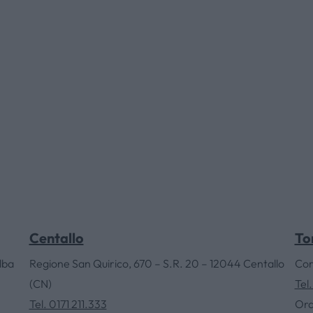
HOME
AZIENDA
CATALOGHI
OUTLET
SERVIZI
Centallo
To
lba
Regione San Quirico, 670 – S.R. 20 – 12044 Centallo
Cor
CONTATTI
(CN)
Tel
Tel. 0171 211.333
Ora