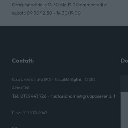
Orari: lunedì dalle 14.30 alle 19.00 dal martedì al
NEWS & EVENTI
sabato 09.30/12.30 – 14.30/19.00
Contatti
Do
C.so Unità d’Italia 59A – Località Biglini – 12051
Alba (CN)
Tel. 0173 441.726
ruatasiohome@grupposereno.it
–
–
P.Iva: 01020740047