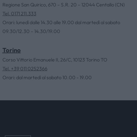
Regione San Quirico, 670 – S.R. 20 – 12044 Centallo (CN)
HOME
Tel. 0171 211.333
Orari: lunedì dalle 14.30 alle 19.00 dal martedì al sabato
09.30/12.30 – 14.30/19.00
AZIENDA
Torino
CATALOGHI
Corso Vittorio Emanuele II, 26/C, 10123 Torino TO
Tel. +39 011 0252366
OUTLET
Orari: dal martedì al sabato 10.00 - 19.00
SERVIZI
CONTATTI
NEWS & EVENTI