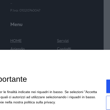
–
P.Iva: 01020740047
Menu
HOME
Servizi
Azienda
Contatti
Cataloghi
News & Eventi
Outlet
portante
r le finalità indicate nei riquadri in basso. Se selezioni "Accetta
i quali ci autorizzi ad utilizzare selezionando i riquadri in basso.
ie nella nostra politica sulla privacy.