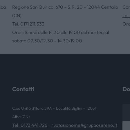
lba
Regione San Quirico, 670 – S.R. 20 – 12044 Centallo
Cor
(CN)
Tel
NEWS & EVENTI
Tel. 0171 211.333
Ora
Orari: lunedì dalle 14.30 alle 19.00 dal martedì al
sabato 09.30/12.30 – 14.30/19.00
Contatti
Do
C.so Unità d’Italia 59A – Località Biglini – 12051
Alba (CN)
Tel. 0173 441.726
ruatasiohome@grupposereno.it
–