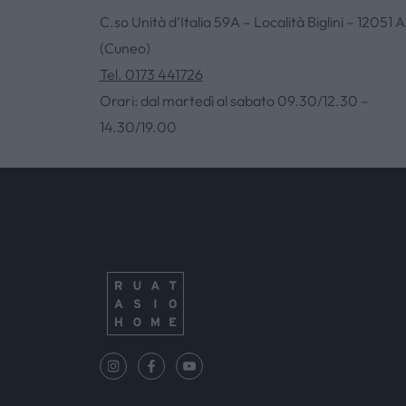
C.so Unità d’Italia 59A – Località Biglini – 12051 A
(Cuneo)
Tel. 0173 441726
Orari: dal martedì al sabato 09.30/12.30 –
14.30/19.00