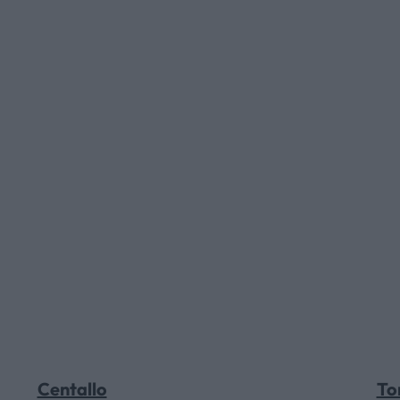
HOME
AZIENDA
CATALOGHI
OUTLET
SERVIZI
Centallo
To
CONTATTI