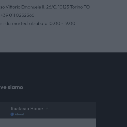
so Vittorio Emanuele II, 26/C, 10123 Torino TO
. +39 011 0252366
ri: dal martedì al sabato 10.00 - 19.00
ve siamo