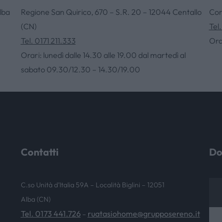
lba
Regione San Quirico, 670 – S.R. 20 – 12044 Centallo
Cor
(CN)
Tel
NEWS & EVENTI
Tel. 0171 211.333
Ora
Orari: lunedì dalle 14.30 alle 19.00 dal martedì al
sabato 09.30/12.30 – 14.30/19.00
Contatti
Do
C.so Unità d’Italia 59A – Località Biglini – 12051
Alba (CN)
Tel. 0173 441.726
ruatasiohome@grupposereno.it
–