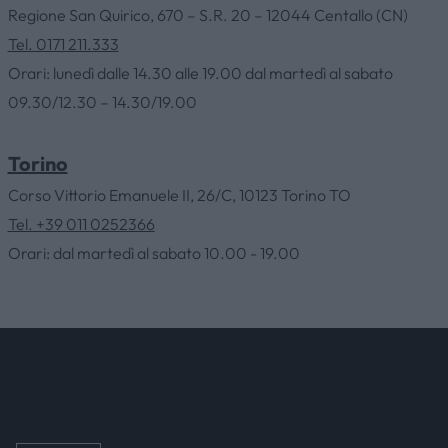
Regione San Quirico, 670 – S.R. 20 – 12044 Centallo (CN)
HOME
Tel. 0171 211.333
Orari: lunedì dalle 14.30 alle 19.00 dal martedì al sabato
09.30/12.30 – 14.30/19.00
AZIENDA
Torino
CATALOGHI
Corso Vittorio Emanuele II, 26/C, 10123 Torino TO
Tel. +39 011 0252366
OUTLET
Orari: dal martedì al sabato 10.00 - 19.00
SERVIZI
CONTATTI
NEWS & EVENTI