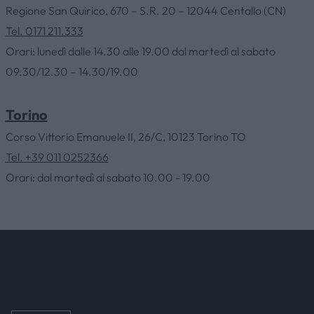
Regione San Quirico, 670 – S.R. 20 – 12044 Centallo (CN)
HOME
Tel. 0171 211.333
Orari: lunedì dalle 14.30 alle 19.00 dal martedì al sabato
09.30/12.30 – 14.30/19.00
AZIENDA
Torino
CATALOGHI
Corso Vittorio Emanuele II, 26/C, 10123 Torino TO
Tel. +39 011 0252366
OUTLET
Orari: dal martedì al sabato 10.00 - 19.00
SERVIZI
CONTATTI
NEWS & EVENTI