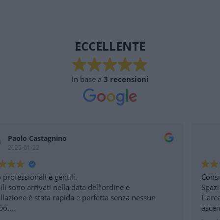
ECCELLENTE
In base a
3 recensioni
Carla Pinocci
2024-02-28
Consigliatissimo
ata dell’ordine e
Spazi molto ben organizzati.
a e perfetta senza nessun
L'area espositiva è dislocata 
ascensore interno.
Personale disponibile e com