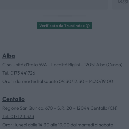
Leggi di più
Parcheggi esterni dedicati .
Nessuna barriera architetton
Verificato da Trustindex
Alba
HOME
C.so Unità d’Italia 59A – Località Biglini – 12051 Alba (Cuneo)
Tel. 0173 441726
Orari: dal martedì al sabato 09.30/12.30 – 14.30/19.00
AZIENDA
Centallo
CATALOGHI
Regione San Quirico, 670 – S.R. 20 – 12044 Centallo (CN)
Tel. 0171 211.333
OUTLET
Orari: lunedì dalle 14.30 alle 19.00 dal martedì al sabato