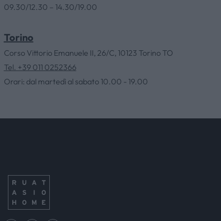
09.30/12.30 – 14.30/19.00
SERVIZI
Torino
CONTATTI
Corso Vittorio Emanuele II, 26/C, 10123 Torino TO
Tel. +39 011 0252366
Orari: dal martedì al sabato 10.00 - 19.00
NEWS & EVENTI