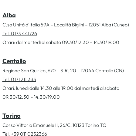
Alba
C.so Unità d’Italia 59A – Località Biglini – 12051 Alba (Cuneo)
Tel. 0173 441726
Orari: dal martedì al sabato 09.30/12.30 – 14.30/19.00
HOME
Centallo
AZIENDA
Regione San Quirico, 670 – S.R. 20 – 12044 Centallo (CN)
Tel. 0171 211.333
CATALOGHI
Orari: lunedì dalle 14.30 alle 19.00 dal martedì al sabato
09.30/12.30 – 14.30/19.00
OUTLET
Torino
Corso Vittorio Emanuele II, 26/C, 10123 Torino TO
SERVIZI
Tel. +39 011 0252366