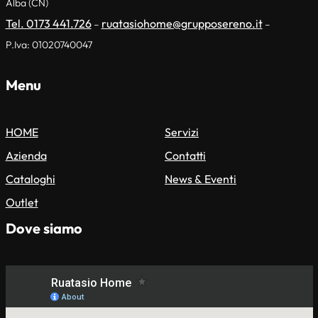
Alba (CN)
Tel. 0173 441.726
ruatasiohome@grupposereno.it
–
–
P.Iva: 01020740047
Menu
HOME
Servizi
Azienda
Contatti
Cataloghi
News & Eventi
Outlet
Dove siamo