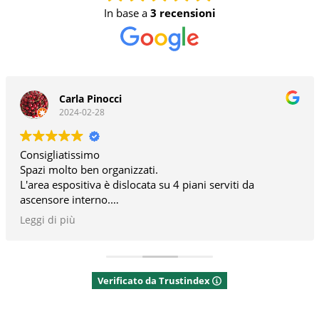
In base a
3 recensioni
Carla Pinocci
2024-02-28
Consigliatissimo
Spazi molto ben organizzati.
L'area espositiva è dislocata su 4 piani serviti da
ascensore interno.
Personale disponibile e competente.
Leggi di più
Parcheggi esterni dedicati .
Nessuna barriera architettonica
Verificato da Trustindex