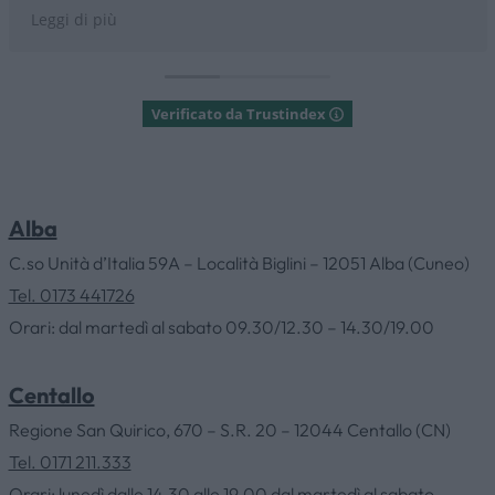
Consigliatissimo
Leggi di più
Verificato da Trustindex
Alba
HOME
C.so Unità d’Italia 59A – Località Biglini – 12051 Alba (Cuneo)
Tel. 0173 441726
Orari: dal martedì al sabato 09.30/12.30 – 14.30/19.00
AZIENDA
Centallo
CATALOGHI
Regione San Quirico, 670 – S.R. 20 – 12044 Centallo (CN)
Tel. 0171 211.333
OUTLET
Orari: lunedì dalle 14.30 alle 19.00 dal martedì al sabato