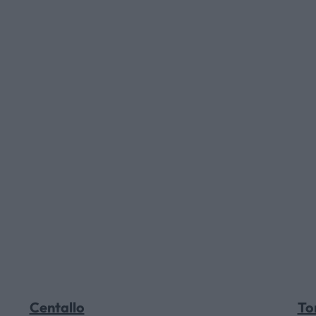
HOME
AZIENDA
CATALOGHI
OUTLET
SERVIZI
Centallo
To
CONTATTI