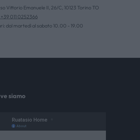
so Vittorio Emanuele II, 26/C, 10123 Torino TO
. +39 011 0252366
ri: dal martedì al sabato 10.00 - 19.00
ve siamo