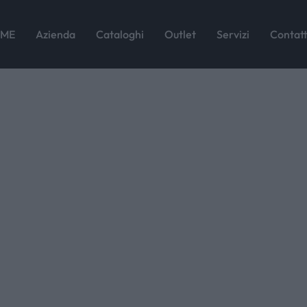
1721918916191
ME
Azienda
Cataloghi
Outlet
Servizi
Contatt