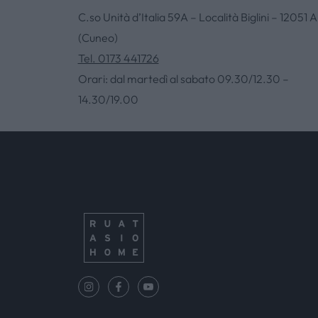
C.so Unità d’Italia 59A – Località Biglini – 12051 A
(Cuneo)
Tel. 0173 441726
Orari: dal martedì al sabato 09.30/12.30 –
14.30/19.00