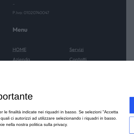
–
P.Iva: 01020740047
Menu
HOME
Servizi
Azienda
Contatti
Cataloghi
News & Eventi
Outlet
portante
r le finalità indicate nei riquadri in basso. Se selezioni "Accetta
i quali ci autorizzi ad utilizzare selezionando i riquadri in basso.
ie nella nostra politica sulla privacy.