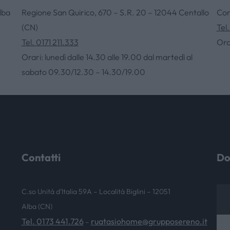
lba
Regione San Quirico, 670 – S.R. 20 – 12044 Centallo
Cor
(CN)
Tel
NEWS & EVENTI
Tel. 0171 211.333
Ora
Orari: lunedì dalle 14.30 alle 19.00 dal martedì al
sabato 09.30/12.30 – 14.30/19.00
Contatti
Do
C.so Unità d’Italia 59A – Località Biglini – 12051
Alba (CN)
Tel. 0173 441.726
ruatasiohome@grupposereno.it
–