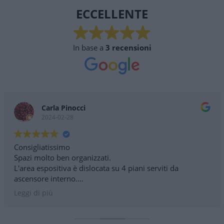
ECCELLENTE
In base a
3 recensioni
Carla Pinocci
2024-02-28
Consigliatissimo
Spazi molto ben organizzati.
L'area espositiva è dislocata su 4 piani serviti da
ascensore interno.
Personale disponibile e competente.
Leggi di più
Parcheggi esterni dedicati .
Nessuna barriera architettonica