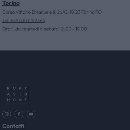
Torino
AZIENDA
Corso Vittorio Emanuele II, 26/C, 10123 Torino TO
Tel. +39 011 0252366
Orari: dal martedì al sabato 10.00 - 19.00
CATALOGHI
OUTLET
SERVIZI
CONTATTI
NEWS & EVENTI
Contatti