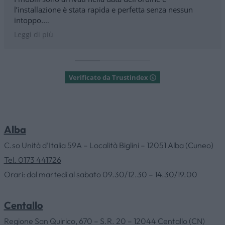
l’installazione è stata rapida e perfetta senza nessun
intoppo.
Consigliatissimo
Leggi di più
Verificato da Trustindex
Alba
C.so Unità d’Italia 59A – Località Biglini – 12051 Alba (Cuneo)
Tel. 0173 441726
Orari: dal martedì al sabato 09.30/12.30 – 14.30/19.00
Centallo
Regione San Quirico, 670 – S.R. 20 – 12044 Centallo (CN)