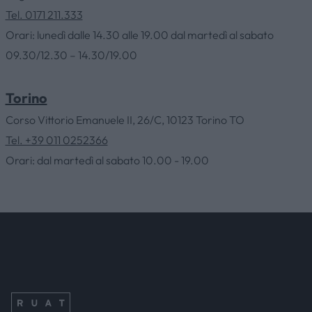
Tel. 0171 211.333
HOME
Orari: lunedì dalle 14.30 alle 19.00 dal martedì al sabato
09.30/12.30 – 14.30/19.00
AZIENDA
Torino
CATALOGHI
Corso Vittorio Emanuele II, 26/C, 10123 Torino TO
Tel. +39 011 0252366
Orari: dal martedì al sabato 10.00 - 19.00
OUTLET
SERVIZI
CONTATTI
NEWS & EVENTI