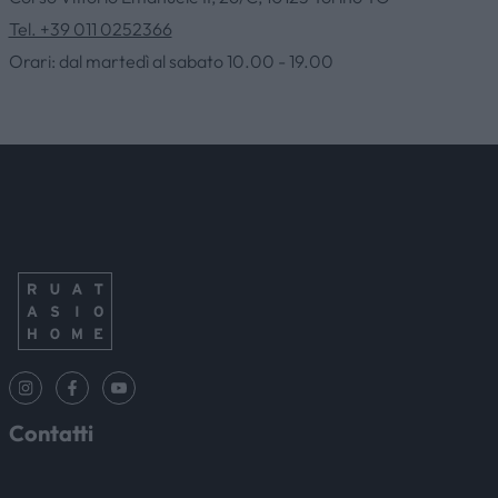
AZIENDA
Tel. +39 011 0252366
Orari: dal martedì al sabato 10.00 - 19.00
CATALOGHI
OUTLET
SERVIZI
CONTATTI
NEWS & EVENTI
Contatti